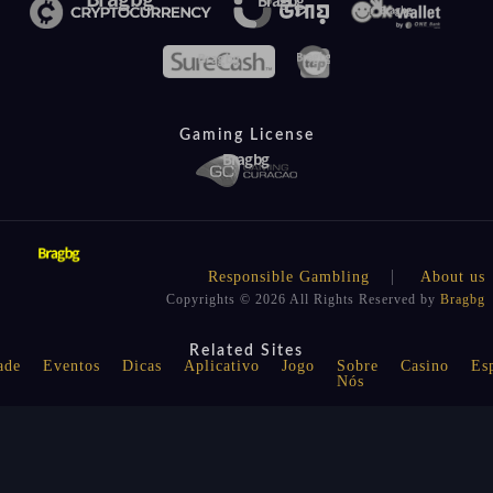
Gaming License
Responsible Gambling
About us
Copyrights © 2026 All Rights Reserved by
Bragbg
Related Sites
ade
Eventos
Dicas
Aplicativo
Jogo
Sobre
Casino
Es
Nós