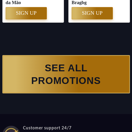
da Mão
Bragbg
SIGN UP
SIGN UP
SEE ALL
PROMOTIONS
Customer support 24/7