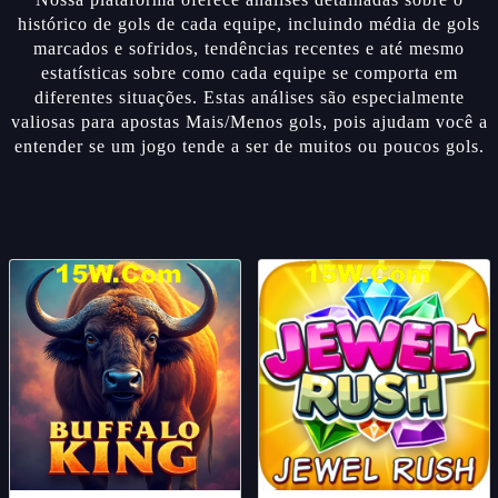
histórico de gols de cada equipe, incluindo média de gols
marcados e sofridos, tendências recentes e até mesmo
estatísticas sobre como cada equipe se comporta em
diferentes situações. Estas análises são especialmente
valiosas para apostas Mais/Menos gols, pois ajudam você a
entender se um jogo tende a ser de muitos ou poucos gols.