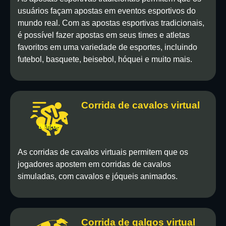
usuários façam apostas em eventos esportivos do
mundo real. Com as apostas esportivas tradicionais,
é possível fazer apostas em seus times e atletas
favoritos em uma variedade de esportes, incluindo
futebol, basquete, beisebol, hóquei e muito mais.
Corrida de cavalos virtual
As corridas de cavalos virtuais permitem que os
jogadores apostem em corridas de cavalos
simuladas, com cavalos e jóqueis animados.
Corrida de galgos virtual