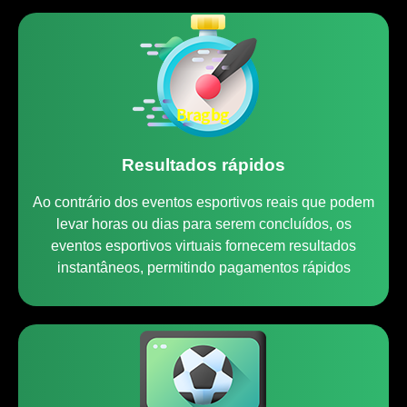
Resultados rápidos
Ao contrário dos eventos esportivos reais que podem
levar horas ou dias para serem concluídos, os
eventos esportivos virtuais fornecem resultados
instantâneos, permitindo pagamentos rápidos