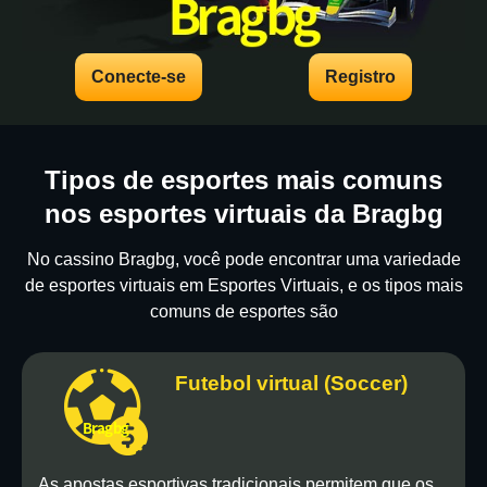
Conecte-se
Registro
Tipos de esportes mais comuns
nos esportes virtuais da Bragbg
No cassino Bragbg, você pode encontrar uma variedade
de esportes virtuais em Esportes Virtuais, e os tipos mais
comuns de esportes são
Futebol virtual (Soccer)
As apostas esportivas tradicionais permitem que os