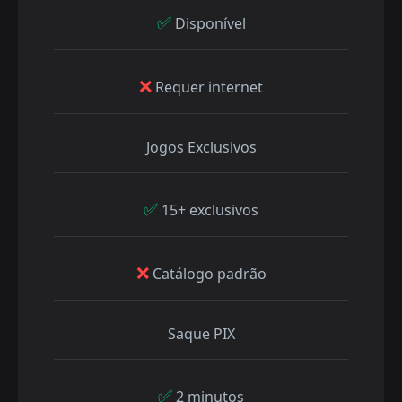
✅
Disponível
❌
Requer internet
Jogos Exclusivos
✅
15+ exclusivos
❌
Catálogo padrão
Saque PIX
✅
2 minutos