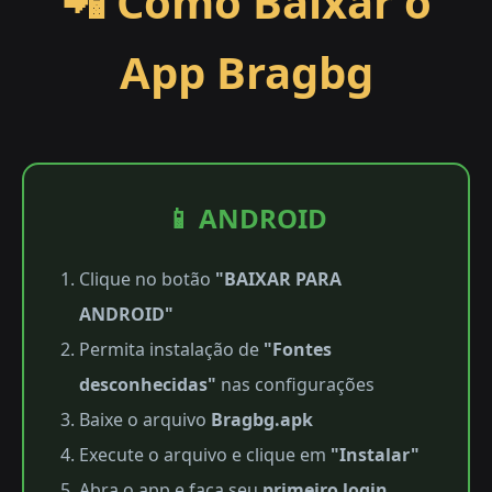
📲 Como Baixar o
App Bragbg
📱 ANDROID
Clique no botão
"BAIXAR PARA
ANDROID"
Permita instalação de
"Fontes
desconhecidas"
nas configurações
Baixe o arquivo
Bragbg.apk
Execute o arquivo e clique em
"Instalar"
Abra o app e faça seu
primeiro login