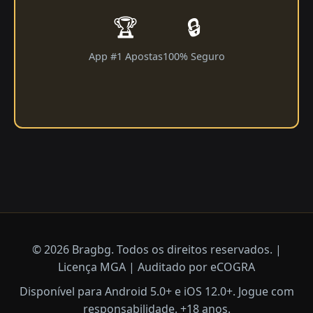
🏆
🔒
App #1 Apostas
100% Seguro
© 2026 Bragbg. Todos os direitos reservados. |
Licença MGA | Auditado por eCOGRA
Disponível para Android 5.0+ e iOS 12.0+. Jogue com
responsabilidade. +18 anos.