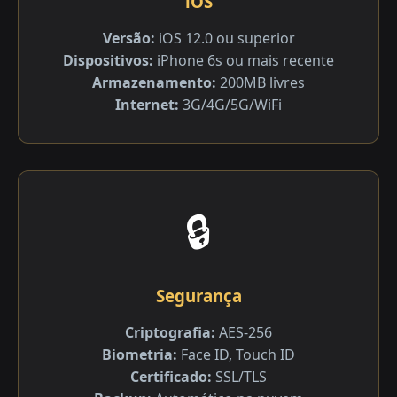
iOS
Versão:
iOS 12.0 ou superior
Dispositivos:
iPhone 6s ou mais recente
Armazenamento:
200MB livres
Internet:
3G/4G/5G/WiFi
🔒
Segurança
Criptografia:
AES-256
Biometria:
Face ID, Touch ID
Certificado:
SSL/TLS