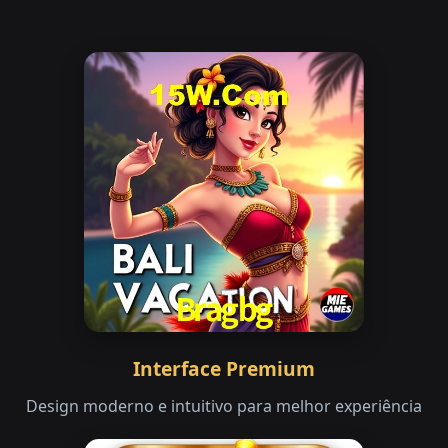
Interface Premium
Design moderno e intuitivo para melhor experiência