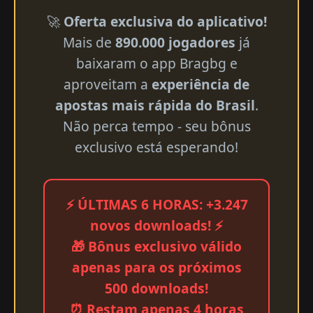
🚀
Oferta exclusiva do aplicativo!
Mais de
890.000 jogadores
já
baixaram o app Bragbg e
aproveitam a
experiência de
apostas mais rápida do Brasil
.
Não perca tempo - seu bônus
exclusivo está esperando!
⚡ ÚLTIMAS 6 HORAS: +3.247
novos downloads! ⚡
🎁 Bônus exclusivo válido
apenas para os próximos
500 downloads!
⏰ Restam apenas 4 horas