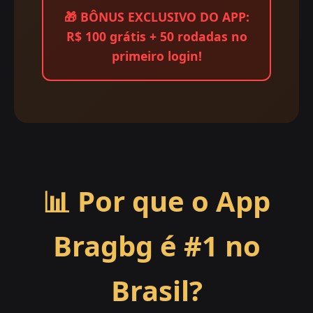
🎁
BÔNUS EXCLUSIVO DO APP:
R$ 100 grátis + 50 rodadas no
primeiro login!
📊 Por que o App
Bragbg é #1 no
Brasil?