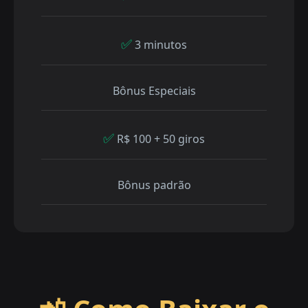
✅
3 minutos
Bônus Especiais
✅
R$ 100 + 50 giros
Bônus padrão