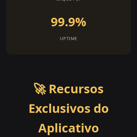
99.9%
UPTIME
🚀 Recursos
Exclusivos do
Aplicativo