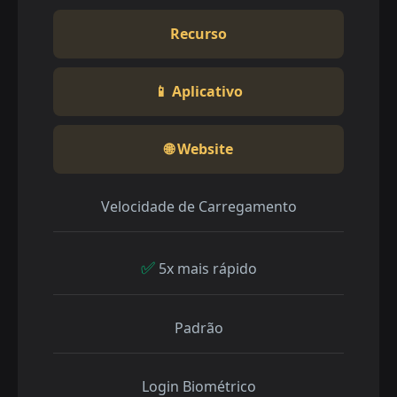
Recurso
📱 Aplicativo
🌐 Website
Velocidade de Carregamento
✅
5x mais rápido
Padrão
Login Biométrico