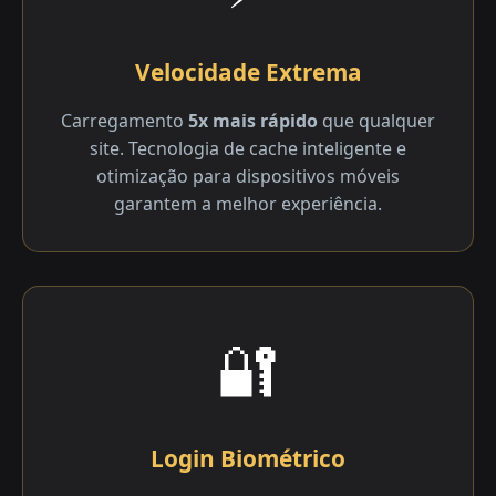
Velocidade Extrema
Carregamento
5x mais rápido
que qualquer
site. Tecnologia de cache inteligente e
otimização para dispositivos móveis
garantem a melhor experiência.
🔐
Login Biométrico