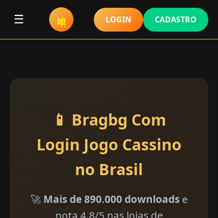
☰
LOGIN
CADASTRO
📱 Bragbg Com
Login Jogo Cassino
no Brasil
🚀
Mais de 890.000 downloads
e
nota 4.8/5 nas lojas de