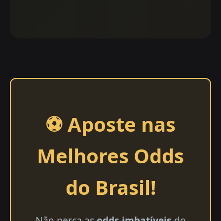
⚽ Aposte nas
Melhores Odds
do Brasil!
Não perca as
odds imbatíveis
do