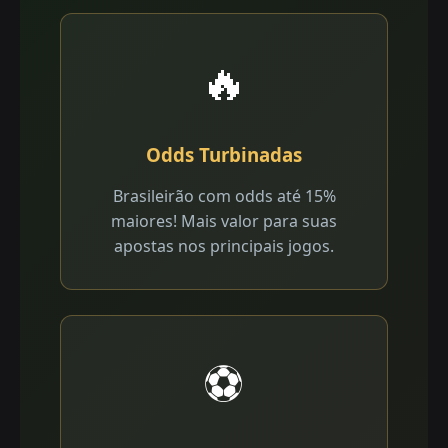
🔥
Odds Turbinadas
Brasileirão com odds até 15%
maiores! Mais valor para suas
apostas nos principais jogos.
⚽