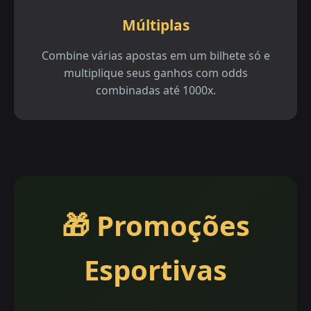
Múltiplas
Combine várias apostas em um bilhete só e
multiplique seus ganhos com odds
combinadas até 1000x.
🎁 Promoções
Esportivas