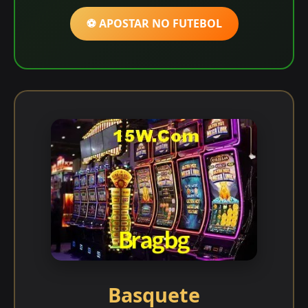
⚽ APOSTAR NO FUTEBOL
Basquete