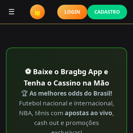
☰
LOGIN
CADASTRO
⚽ Baixe o Bragbg App e
Tenha o Cassino na Mão
🏆
As melhores odds do Brasil!
Futebol nacional e internacional,
NBA, tênis com
apostas ao vivo
,
cash out e promoções
exclusivas!