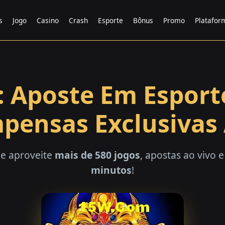
s
Jogo
Casino
Crash
Esporte
Bônus
Promo
Platafor
: Aposte Em Espor
pensas Exclusivas 
 e aproveite
mais de 580 jogos
, apostas ao vivo 
minutos
!