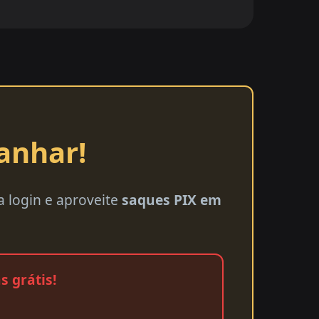
anhar!
a login e aproveite
saques PIX em
s grátis!