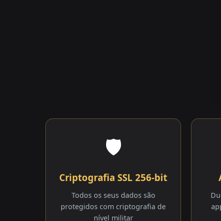
🛡️
Criptografia SSL 256-bit
Todos os seus dados são
Dup
protegidos com criptografia de
ap
nível militar