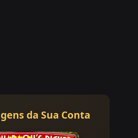
agens da Sua Conta