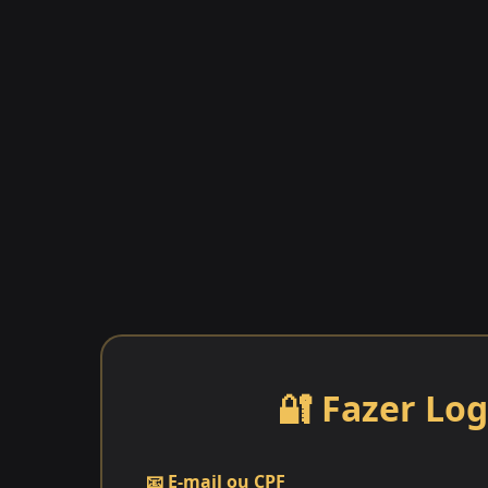
🔐 Fazer Log
📧 E-mail ou CPF