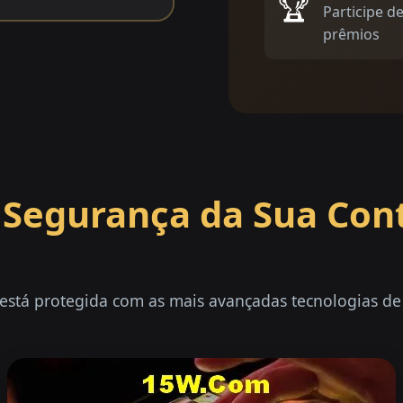
🏆
Participe 
prêmios
 Segurança da Sua Con
está protegida com as mais avançadas tecnologias d