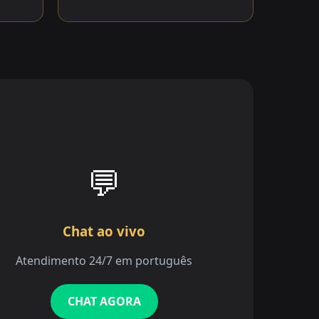
💬
Chat ao vivo
Atendimento 24/7 em português
CHAT AGORA