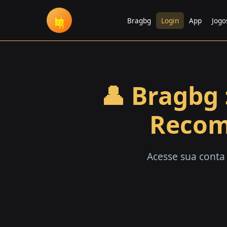
Bragbg
Login
App
Jogo
👤 Bragbg 
Recom
Acesse sua conta