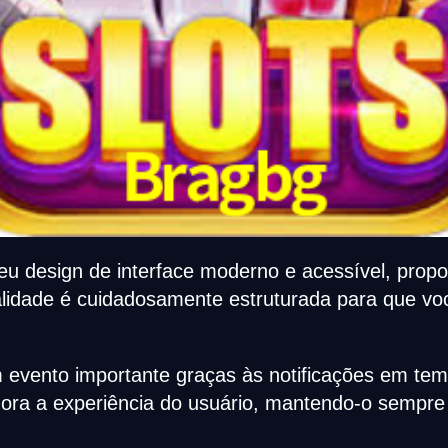
seu design de interface moderno e acessível, pr
onalidade é cuidadosamente estruturada para que v
vento importante graças às notificações em tempo
hora a experiência do usuário, mantendo-o sempre 