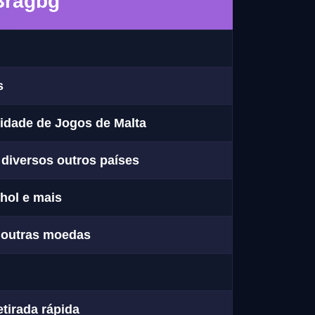
Bragbg
s
idade de Jogos de Malta
 diversos outros países
hol e mais
s outras moedas
tirada rápida