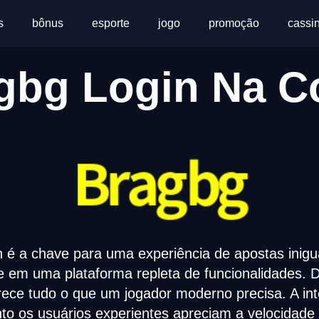
s
bônus
esporte
jogo
promoção
cassi
gbg Login Na C
 é a chave para uma experiência de apostas inigua
 em uma plataforma repleta de funcionalidades. De
ce tudo o que um jogador moderno precisa. A inter
to os usuários experientes apreciam a velocidade