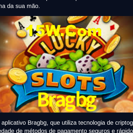
lma da sua mão.
aplicativo Bragbg, que utiliza tecnologia de cript
iedade de métodos de pagamento seguros e rápido