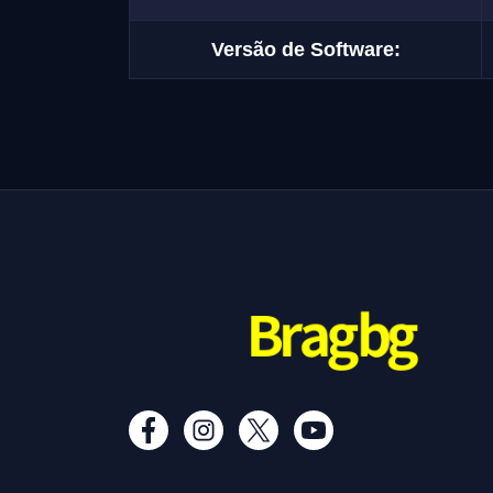
Versão de Software: