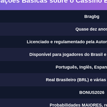
mações Básicas sobre o Cassino 
Bragbg
Quase dez ano
Licenciado e regulamentado pela Autor
Disponível para jogadores do Brasil e
Português, Inglês, Espan
Real Brasileiro (BRL) e vária
BONUS2026
Probabilidades MAIORES, re