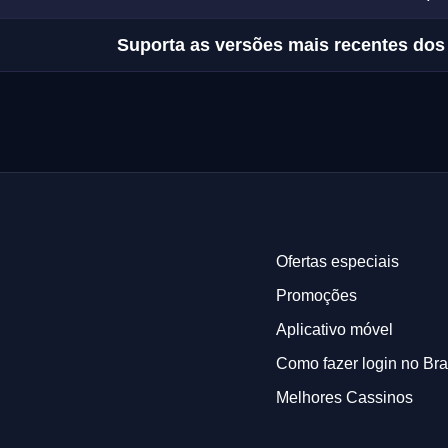
Suporta as versões mais recentes dos
Ofertas especiais
Promoções
Aplicativo móvel
Como fazer login no Br
Melhores Cassinos