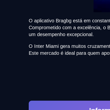
O aplicativo Bragbg está em constan
Comprometido com a excelência, o Br
um desempenho excepcional.
O Inter Miami gera muitos cruzament
Este mercado é ideal para quem apo