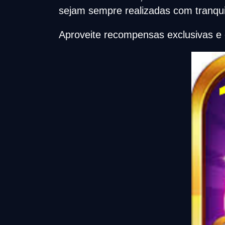
sejam sempre realizadas com tranqui
Aproveite recompensas exclusivas e 