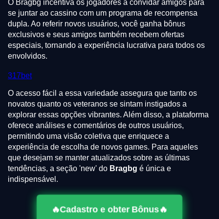
O Bragbg incentiva os jogadores a convidar amigos para
se juntar ao cassino com um programa de recompensa
dupla. Ao referir novos usuários, você ganha bônus
exclusivos e seus amigos também recebem ofertas
especiais, tornando a experiência lucrativa para todos os
envolvidos.
317bet
O acesso fácil a essa variedade assegura que tanto os
novatos quanto os veteranos se sintam instigados a
explorar essas opções vibrantes. Além disso, a plataforma
oferece análises e comentários de outros usuários,
permitindo uma visão coletiva que enriquece a
experiência de escolha de novos games. Para aqueles
que desejam se manter atualizados sobre as últimas
tendências, a seção 'new' do
Bragbg
é única e
indispensável.
🔥Cadastro e obter Bônus🔥