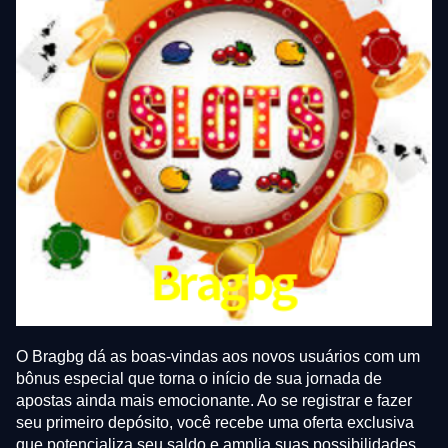
O Bragbg dá as boas-vindas aos novos usuários com um
bônus especial que torna o início de sua jornada de
apostas ainda mais emocionante. Ao se registrar e fazer
seu primeiro depósito, você recebe uma oferta exclusiva
que potencializa seu saldo e amplia suas possibilidades