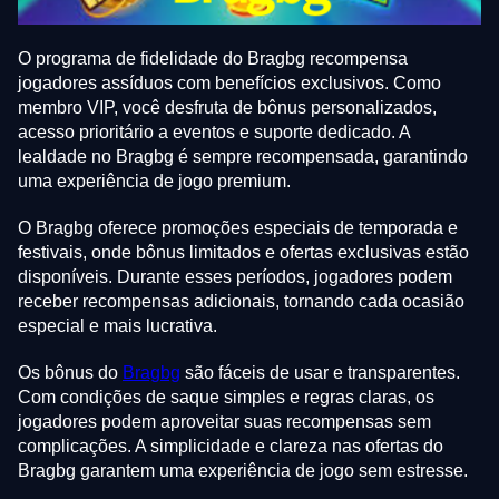
O programa de fidelidade do Bragbg recompensa
jogadores assíduos com benefícios exclusivos. Como
membro VIP, você desfruta de bônus personalizados,
acesso prioritário a eventos e suporte dedicado. A
lealdade no Bragbg é sempre recompensada, garantindo
uma experiência de jogo premium.
O Bragbg oferece promoções especiais de temporada e
festivais, onde bônus limitados e ofertas exclusivas estão
disponíveis. Durante esses períodos, jogadores podem
receber recompensas adicionais, tornando cada ocasião
especial e mais lucrativa.
Os bônus do
Bragbg
são fáceis de usar e transparentes.
Com condições de saque simples e regras claras, os
jogadores podem aproveitar suas recompensas sem
complicações. A simplicidade e clareza nas ofertas do
Bragbg garantem uma experiência de jogo sem estresse.