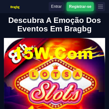
Entrar
Registrar-se
Descubra A Emoção Dos
Eventos Em Bragbg