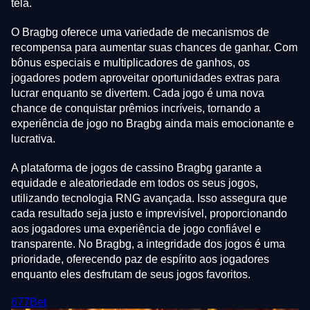
tela.
O Bragbg oferece uma variedade de mecanismos de
recompensa para aumentar suas chances de ganhar. Com
bônus especiais e multiplicadores de ganhos, os
jogadores podem aproveitar oportunidades extras para
lucrar enquanto se divertem. Cada jogo é uma nova
chance de conquistar prêmios incríveis, tornando a
experiência de jogo no Bragbg ainda mais emocionante e
lucrativa.
A plataforma de jogos de cassino Bragbg garante a
equidade e aleatoriedade em todos os seus jogos,
utilizando tecnologia RNG avançada. Isso assegura que
cada resultado seja justo e imprevisível, proporcionando
aos jogadores uma experiência de jogo confiável e
transparente. No Bragbg, a integridade dos jogos é uma
prioridade, oferecendo paz de espírito aos jogadores
enquanto eles desfrutam de seus jogos favoritos.
677Bet