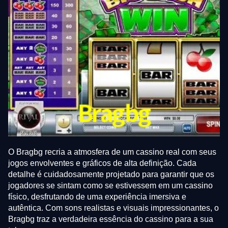
O Bragbg recria a atmosfera de um cassino real com seus
jogos envolventes e gráficos de alta definição. Cada
detalhe é cuidadosamente projetado para garantir que os
jogadores se sintam como se estivessem em um cassino
físico, desfrutando de uma experiência imersiva e
autêntica. Com sons realistas e visuais impressionantes, o
Bragbg traz a verdadeira essência do cassino para a sua