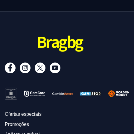
Ofertas especiais
Promoções