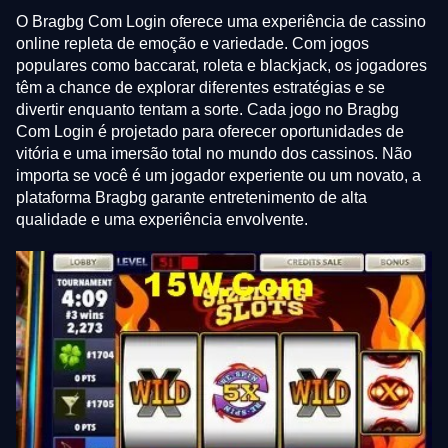
O Bragbg Com Login oferece uma experiência de cassino
online repleta de emoção e variedade. Com jogos
populares como baccarat, roleta e blackjack, os jogadores
têm a chance de explorar diferentes estratégias e se
divertir enquanto tentam a sorte. Cada jogo no Bragbg
Com Login é projetado para oferecer oportunidades de
vitória e uma imersão total no mundo dos cassinos. Não
importa se você é um jogador experiente ou um novato, a
plataforma Bragbg garante entretenimento de alta
qualidade e uma experiência envolvente.