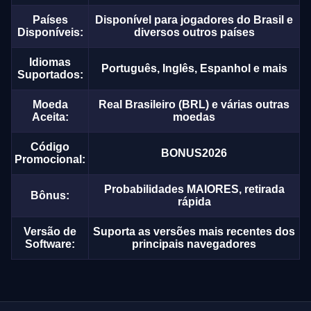
Países
Disponível para jogadores do Brasil e
Disponíveis:
diversos outros países
Idiomas
Português, Inglês, Espanhol e mais
Suportados:
Moeda
Real Brasileiro (BRL) e várias outras
Aceita:
moedas
Código
BONUS2026
Promocional:
Probabilidades MAIORES, retirada
Bônus:
rápida
Versão de
Suporta as versões mais recentes dos
Software:
principais navegadores