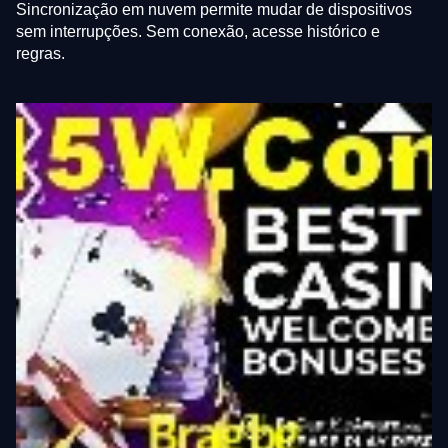
Sincronização em nuvem permite mudar de dispositivos
sem interrupções. Sem conexão, acesse histórico e
regras.