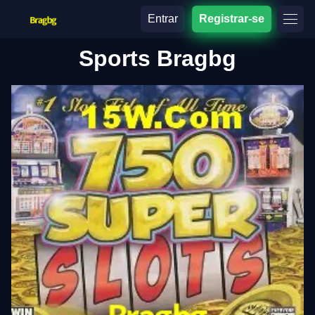
Entrar
Registrar-se
Sports Bragbg