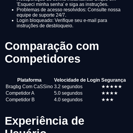
'Esqueci minha senha' e siga as instruções.
Problemas de acesso resolvidos: Consulte nossa
equipe de suporte 24/7.
Login bloqueado: Verifique seu e-mail para
instruções de desbloqueio.
Comparação com
Competidores
Plataforma
Velocidade de Login
Segurança
Bragbg Com CaSSino
3.2 segundos
★★★★★
Competidor A
5.0 segundos
★★★★
Competidor B
4.0 segundos
★★★
Experiência de