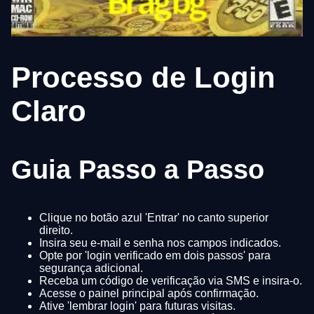
Processo de Login
Claro
Guia Passo a Passo
Clique no botão azul 'Entrar' no canto superior
direito.
Insira seu e-mail e senha nos campos indicados.
Opte por 'login verificado em dois passos' para
segurança adicional.
Receba um código de verificação via SMS e insira-o.
Acesse o painel principal após confirmação.
Ative 'lembrar login' para futuras visitas.