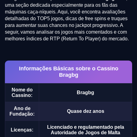
uma seção dedicada especialmente para os fãs das
máquinas caça-níqueis. Aqui, você encontra avaliações
detalhadas do TOP5 jogos, dicas de free spins e truques
para aumentar suas chances no jackpot progressivo. A
seguir, vamos analisar os jogos mais comentados e com
melhores índices de RTP (Return To Player) do mercado.
Informações Básicas sobre o Cassino
Bragbg
Nome do
Bragbg
Cassino:
Ano de
Quase dez anos
Fundação:
Licenciado e regulamentado pela
Licenças:
Autoridade de Jogos de Malta