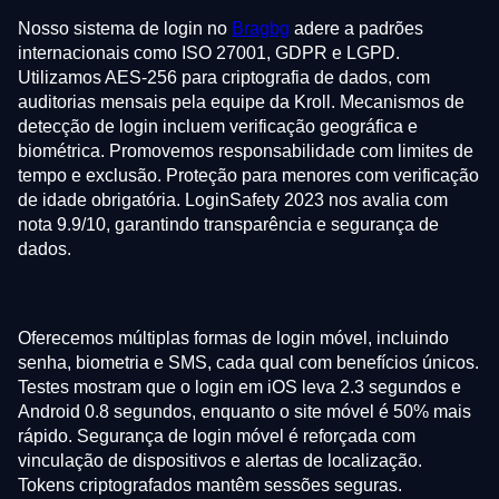
Nosso sistema de login no
Bragbg
adere a padrões
internacionais como ISO 27001, GDPR e LGPD.
Utilizamos AES-256 para criptografia de dados, com
auditorias mensais pela equipe da Kroll. Mecanismos de
detecção de login incluem verificação geográfica e
biométrica. Promovemos responsabilidade com limites de
tempo e exclusão. Proteção para menores com verificação
de idade obrigatória. LoginSafety 2023 nos avalia com
nota 9.9/10, garantindo transparência e segurança de
dados.
Oferecemos múltiplas formas de login móvel, incluindo
senha, biometria e SMS, cada qual com benefícios únicos.
Testes mostram que o login em iOS leva 2.3 segundos e
Android 0.8 segundos, enquanto o site móvel é 50% mais
rápido. Segurança de login móvel é reforçada com
vinculação de dispositivos e alertas de localização.
Tokens criptografados mantêm sessões seguras.