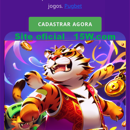
jogos.
Pugbet
CADASTRAR AGORA