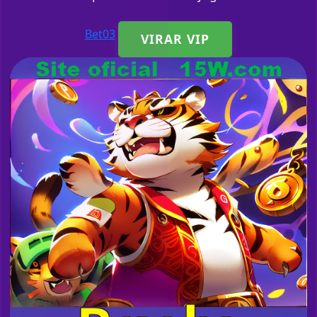
Bet03
VIRAR VIP