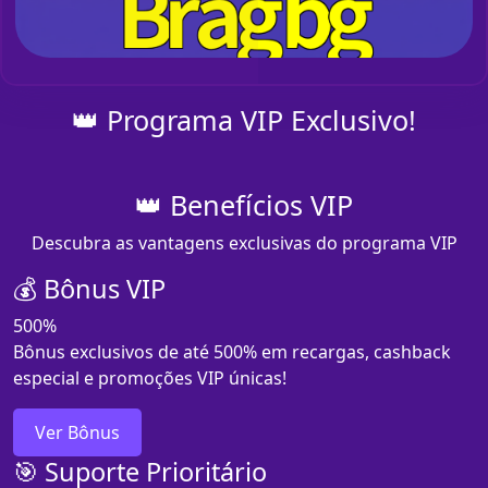
👑 Programa VIP Exclusivo!
👑 Benefícios VIP
Descubra as vantagens exclusivas do programa VIP
💰 Bônus VIP
500%
Bônus exclusivos de até 500% em recargas, cashback
especial e promoções VIP únicas!
Ver Bônus
🎯 Suporte Prioritário