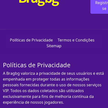
Registr
se
Políticas de Privacidade
Termos e Condições
Sitemap
Políticas de Privacidade
A Bragbg valoriza a privacidade de seus usuários e está
empenhada em proteger todas as informações
pessoais fornecidas durante o uso de nossos serviços
VIP. Todos os dados coletados são utilizados
exclusivamente para fins de melhoria contínua da
experiência de nossos jogadores.