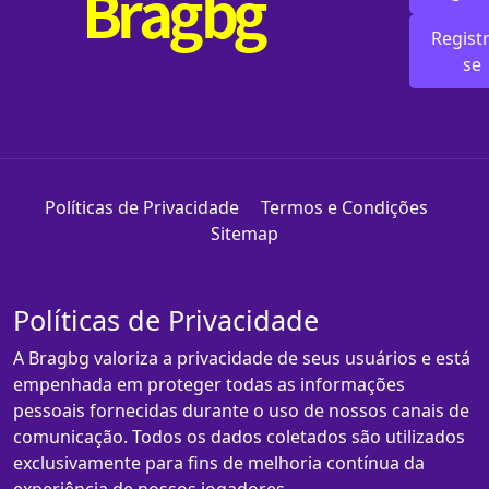
Registr
se
Políticas de Privacidade
Termos e Condições
Sitemap
Políticas de Privacidade
A Bragbg valoriza a privacidade de seus usuários e está
empenhada em proteger todas as informações
pessoais fornecidas durante o uso de nossos canais de
comunicação. Todos os dados coletados são utilizados
exclusivamente para fins de melhoria contínua da