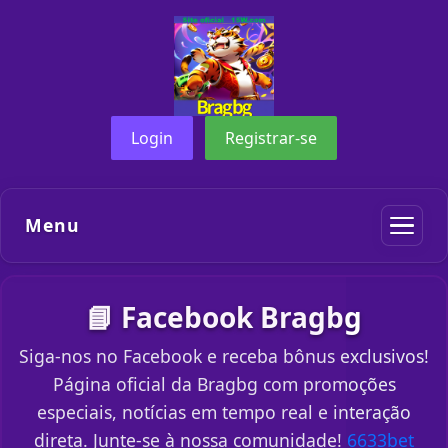
Login
Registrar-se
Menu
📘 Facebook Bragbg
Siga-nos no Facebook e receba bônus exclusivos!
Página oficial da Bragbg com promoções
especiais, notícias em tempo real e interação
direta. Junte-se à nossa comunidade!
6633bet