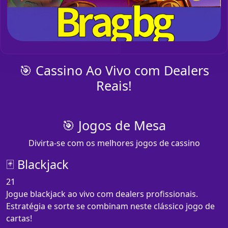
🎯 Cassino Ao Vivo com Dealers
Reais!
🎯 Jogos de Mesa
Divirta-se com os melhores jogos de cassino
🃏 Blackjack
21
Jogue blackjack ao vivo com dealers profissionais.
Estratégia e sorte se combinam neste clássico jogo de
cartas!