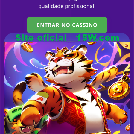
qualidade profissional.
ENTRAR NO CASSINO