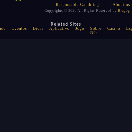
Responsible Gambling
About us
Copyrights © 2026 All Rights Reserved by
Bragbg
Related Sites
ade
Eventos
Dicas
Aplicativo
Jogo
Sobre
Casino
Es
Nós