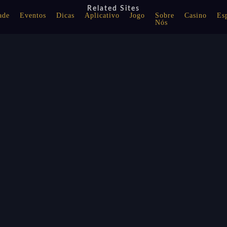
Related Sites
ade
Eventos
Dicas
Aplicativo
Jogo
Sobre
Casino
Es
Nós