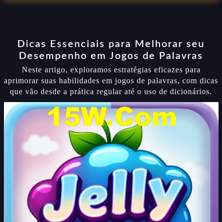
Dicas Essenciais para Melhorar seu
Desempenho em Jogos de Palavras
Neste artigo, exploramos estratégias eficazes para
aprimorar suas habilidades em jogos de palavras, com dicas
que vão desde a prática regular até o uso de dicionários.