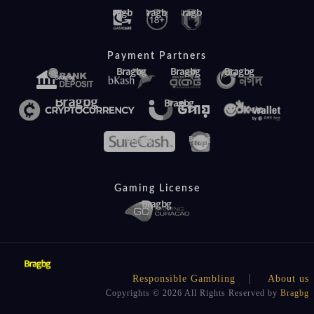
Payment Partners
Gaming License
Responsible Gambling
About us
Copyrights © 2026 All Rights Reserved by
Bragbg