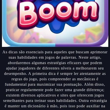
As dicas são essenciais para aqueles que buscam aprimorar
suas habilidades em jogos de palavras. Neste artigo,
abordaremos algumas estratégias eficazes que podem
ajudar jogadores de diferentes níveis a melhorarem seu
desempenho. A primeira dica é sempre ler atentamente as
regras do jogo, pois compreender as mecânicas é
fundamental para maximizar sua pontuação. Além disso,
praticar regularmente pode fazer uma grande diferença;
existem diversos aplicativos e sites que oferecem jogos
semelhantes para treinar suas habilidades. Outra estratégia
é manter um dicionário à mão, pois isso pode auxiliar na