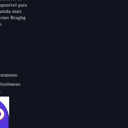
sponível para
ainda mais
ssino Bragbg
o.
enimento
m fenômeno
.