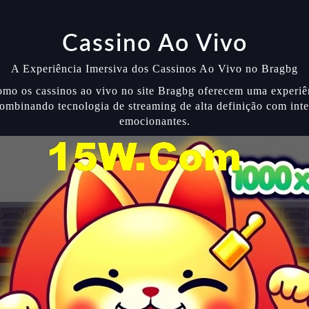
Cassino Ao Vivo
A Experiência Imersiva dos Cassinos Ao Vivo no Bragbg
mo os cassinos ao vivo no site Bragbg oferecem uma experiê
ombinando tecnologia de streaming de alta definição com inte
emocionantes.