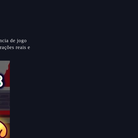
ncia de jogo
rações reais e