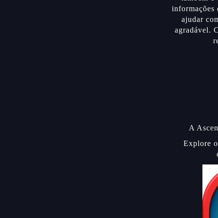
informações 
ajudar co
agradável. 
r
A Ascen
Explore o