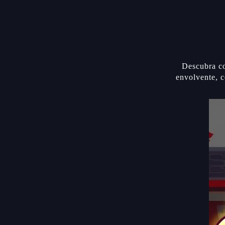
Descubra co
envolvente, c