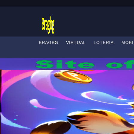
BRAGBG
VIRTUAL
LOTERIA
MOBI