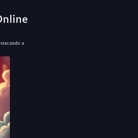
nline
estacando a