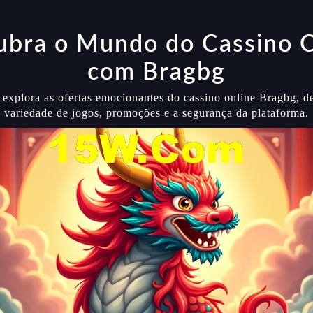
ubra o Mundo do Cassino O
com Bragbg
o explora as ofertas emocionantes do cassino online Bragbg, d
variedade de jogos, promoções e a segurança da plataforma.