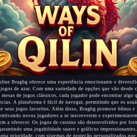
nline Bragbg oferece uma experiência emocionante e diversifi
 jogos de azar. Com uma variedade de opções que vão desde c
é mesas de jogos clássicos, cada jogador pode encontrar algo 
ncias. A plataforma é fácil de navegar, permitindo que os usu
te seus jogos favoritos. Além disso, Bragbg promove bônus e
centivando novos jogadores a se inscreverem e experimentare
tem a oferecer. Os jogos de cassino são desenvolvidos por for
arantindo uma jogabilidade suave e gráficos impressionantes
uma prioridade, com sistemas de proteção personalizados que