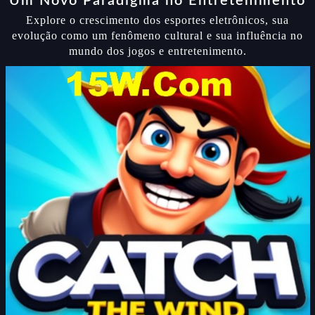
Um Novo Paradigma no Entretenimento
Explore o crescimento dos esportes eletrônicos, sua
evolução como um fenômeno cultural e sua influência no
mundo dos jogos e entretenimento.