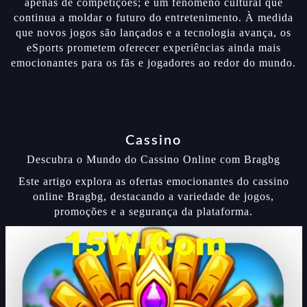
apenas de competições; é um fenômeno cultural que
continua a moldar o futuro do entretenimento. À medida
que novos jogos são lançados e a tecnologia avança, os
eSports prometem oferecer experiências ainda mais
emocionantes para os fãs e jogadores ao redor do mundo.
Cassino
Descubra o Mundo do Cassino Online com Bragbg
Este artigo explora as ofertas emocionantes do cassino
online Bragbg, destacando a variedade de jogos,
promoções e a segurança da plataforma.