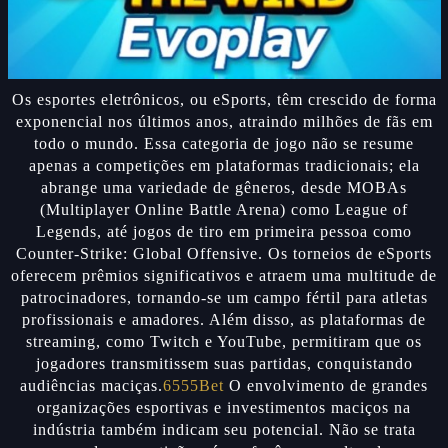
Os esportes eletrônicos, ou eSports, têm crescido de forma
exponencial nos últimos anos, atraindo milhões de fãs em
todo o mundo. Essa categoria de jogo não se resume
apenas a competições em plataformas tradicionais; ela
abrange uma variedade de gêneros, desde MOBAs
(Multiplayer Online Battle Arena) como League of
Legends, até jogos de tiro em primeira pessoa como
Counter-Strike: Global Offensive. Os torneios de eSports
oferecem prêmios significativos e atraem uma multitude de
patrocinadores, tornando-se um campo fértil para atletas
profissionais e amadores. Além disso, as plataformas de
streaming, como Twitch e YouTube, permitiram que os
jogadores transmitissem suas partidas, conquistando
audiências maciças.
6555Bet
O envolvimento de grandes
organizações esportivas e investimentos maciços na
indústria também indicam seu potencial. Não se trata