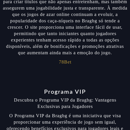
para criar títulos que não apenas entretenham, mas também
assegurem uma jogabilidade justa e transparente. À medida
que os jogos de azar online continuam a evoluir, a
popularidade dos caça-níqueis no Bragbg só tende a
crescer. O site proporciona uma interface fácil de usar,
permitindo que tanto iniciantes quanto jogadores
experientes tenham acesso rápido a todas as opções
disponíveis, além de bonificações e promoções atrativas
que aumentam ainda mais a emoção do jogo.
78Bet
Programa VIP
Descubra o Programa VIP da Bragbg: Vantagens
Exclusivas para Jogadores
O Programa VIP da Bragbg é uma iniciativa que visa
proporcionar uma experiência de jogo sem igual,
oferecendo benefícios exclusivos para jogadores leais e