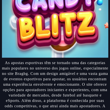
As apostas esportivas têm se tornado uma das categorias
mais populares no universo dos jogos online, especialmente
no site Bragbg. Com um design amigável e uma vasta gama
de eventos esportivos para apostar, os usuários encontram
uma experiência envolvente e emocionante. O site oferece
opções para apostadores iniciantes e experientes, com uma
variedade de mercados, desde futebol até basquete e
eSports. Além disso, a plataforma é conhecida por suas
odds competitivas, o que atrai ainda mais apostadores. A